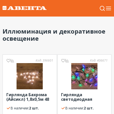
Иллюминация и декоративное
освещение
Код:
396601
Код:
406671
Гирлянда Бахрома
Гирлянда
(Айсикл) 1,8х0,5м 48
светодиодная
LED БЕЛЫЕ
Снежинки 30 LED
прозрачный ПВХ
В наличии:
2 шт.
МУЛЬТИКОЛОР
В наличии:
2 шт.
свечение с
4,4метра с