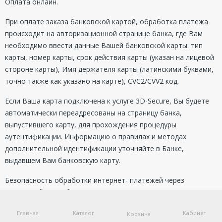
Оплата онлайн.
При оплате заказа банковской картой, обработка платежа
происходит на авторизационной странице банка, где Вам
необходимо ввести данные Вашей банковской карты: тип
карты, номер карты, срок действия карты (указан на лицевой
стороне карты), Имя держателя карты (латинскими буквами,
точно также как указано на карте), CVC2/CVV2 код.
Если Ваша карта подключена к услуге 3D-Secure, Вы будете
автоматически переадресованы на страницу банка,
выпустившего карту, для прохождения процедуры
аутентификации. Информацию о правилах и методах
дополнительной идентификации уточняйте в Банке,
выдавшем Вам банковскую карту.
Безопасность обработки интернет- платежей через
платежный шлюз банка гарантирована международным
сертификатом безопасности PCI DSS. Передача информации
Главная
Каталог
Кабинет
Корзина
происходит с применением технологии шифрования TLS. Эта