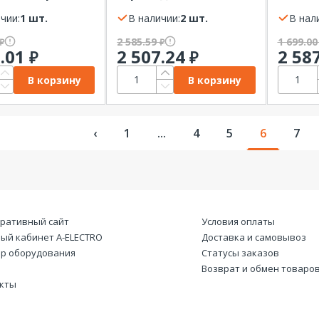
ом снегопада
занавес Неоновые
исполь
NIGHT
чии:
1 шт.
кольца 8 режимов
В наличии:
2 шт.
TDM
В нал
2,4*0,65 м
2 585.59
1 699.0
₽
₽
мультиколор IP20 ЭРА
0.01
2 507.24
2 58
₽
₽
В корзину
В корзину
‹
1
...
4
5
6
7
ративный сайт
Условия оплаты
ый кабинет А-ELECTRO
Доставка и самовывоз
р оборудования
Статусы заказов
Возврат и обмен товаро
кты