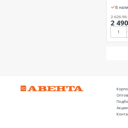
эффект
NEON-
В нали
2 626.96
2 49
Корпо
Оптов
Подбо
Акции
Конта