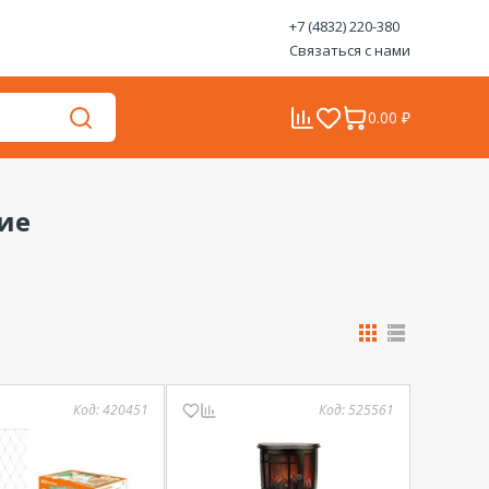
+7 (4832) 220-380
Связаться с нами
0.00 ₽
ие
Код:
420451
Код:
525561