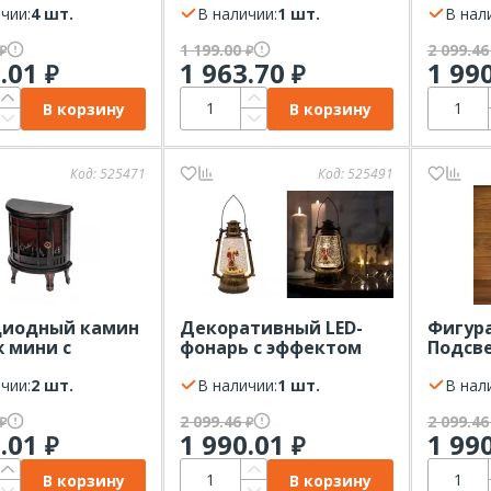
,7x11,7x25см
чии:
4 шт.
TDM
В наличии:
1 шт.
NEON-
В нал
 с USB NEON-
1 199.00
2 099.4
₽
₽
0.01
1 963.70
1 99
₽
₽
В корзину
В корзину
Код:
525471
Код:
525491
диодный камин
Декоративный LED-
Фигура
 мини с
фонарь с эффектом
Подсве
том живого
снегопада и
свечка
.8х12.7х30см с
чии:
2 шт.
подсветкой Санта-
В наличии:
1 шт.
NIGHT
В нал
онзовый NEON-
Клаус USB теплое
2 099.46
2 099.4
₽
₽
белое свечение NEON-
0.01
1 990.01
1 99
₽
₽
NIGHT
В корзину
В корзину