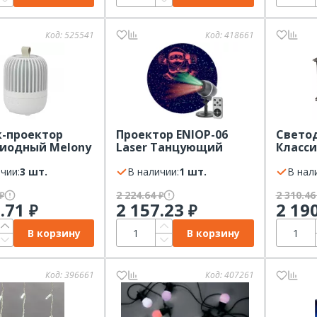
Код:
525541
Код:
418661
-проектор
Проектор ENIOP-06
Свето
иодный Melony
Laser Танцующий
Класси
EON-NIGHT
Санта 220В IP44 ЭРА
живого
чии:
3 шт.
В наличии:
1 шт.
33х12х
В нал
NEON-
2 224.64
2 310.4
₽
₽
9.71
2 157.23
2 19
₽
₽
В корзину
В корзину
Код:
396661
Код:
407261