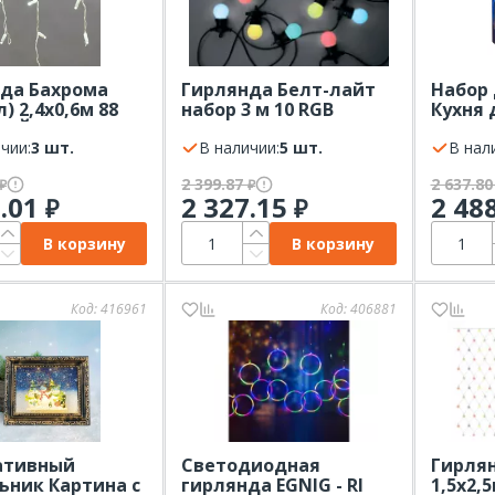
да Бахрома
Гирлянда Белт-лайт
Набор
) 2,4х0,6м 88
набор 3 м 10 RGB
Кухня 
ЛЫЙ белый ПВХ
LED,дин.реж,с
внутр
нное свечение
чии:
3 шт.
трансфом каучук 24В
В наличии:
5 шт.
интерь
В нал
ок в компле
ERABL-MK3IP 44 ЭРА
NIGHT
2 399.87
2 637.8
₽
₽
EON-NIGHT
0.01
2 327.15
2 48
₽
₽
В корзину
В корзину
Код:
416961
Код:
406881
ативный
Светодиодная
Гирля
ьник Картина с
гирлянда ЕGNIG - RI
1,5х2,