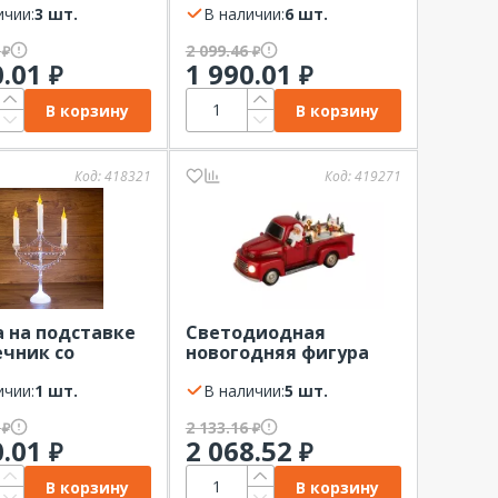
NIGHT
ичии:
3 шт.
постоянное свечение
В наличии:
6 шт.
230В нужен блок IP65
6
2 099.46
₽
₽
NEON-NIGH
0.01
1 990.01
₽
₽
В корзину
В корзину
Код:
418321
Код:
419271
 на подставке
Светодиодная
чник со
новогодняя фигура
ми 50см NEON-
EFIS-S01 композиция
ичии:
1 шт.
Новогоднее
В наличии:
5 шт.
путешествие мульти
6
2 133.16
₽
₽
3*АА 25х12х17см ЭРА
0.01
2 068.52
₽
₽
В корзину
В корзину