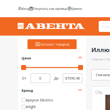
Вход
Покупать как юрлицо
Брянск
Каталог товаров
Иллю
Цена
Главная
Св
Сначала
От
До
Бренд
Apeyron Electrics
Arlight