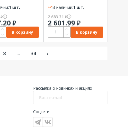
зование IP44
дождь мультирежим
ичии:
1 шт.
2 цвета 220В IP44 ЭРА
В наличии:
1 шт.
0
2 683.31
₽
₽
7.20
2 601.99
₽
₽
В корзину
В корзину
8
...
34
›
Рассылка о новинках и акциях
в
Соцсети