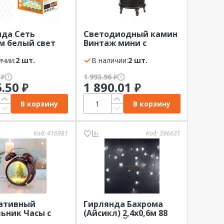
нда Сеть
Светодиодный камин
5м белый свет
Винтаж мини с
ное
эффектом живого
зование IP44
ичии:
2 шт.
огня 24.8х12.7х30см с
В наличии:
2 шт.
USB черный NEON-
0
1 993.96
₽
₽
NIGHT
6.50
1 890.01
₽
₽
В корзину
В корзину
Код:
416981
Код:
396631
ативный
Гирлянда Бахрома
ьник Часы с
(Айсикл) 2,4х0,6м 88
том снегопада
LED БЕЛЫЙ белый ПВХ