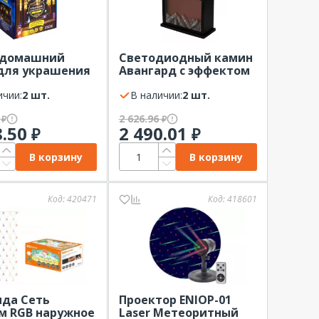
 домашний
Светодиодный камин
для украшения
Авангард с эффектом
енних
живого огня
еров RGB NEON-
ичии:
2 шт.
30х13х30см с USB
В наличии:
2 шт.
NEON-NIGHT
0
2 626.96
₽
₽
8.50
2 490.01
₽
₽
В корзину
В корзину
Код:
420471
Код:
418601
нда Сеть
Проектор ENIOP-01
5м RGB наружное
Laser Метеоритный