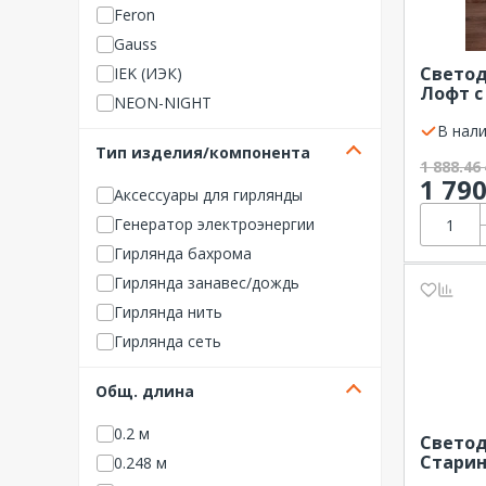
Feron
Gauss
Свето
IEK (ИЭК)
Лофт с
NEON-NIGHT
живого
17х10х2
В нали
NO NAME Светотехника
NEON-
Тип изделия/компонента
Rich LED (Россия)
1 888.46
1 79
RocketSocket
Аксессуары для гирлянды
SHLights
Генератор электроэнергии
TDM ELECTRIC
Гирлянда бахрома
Космос
Гирлянда занавес/дождь
ЭРА (Энергия света)
Гирлянда нить
Гирлянда сеть
Гирлянда сосульки
Общ. длина
Диско-лампа
Лампа цветная
0.2 м
Свето
Ночник
Старин
0.248 м
эффек