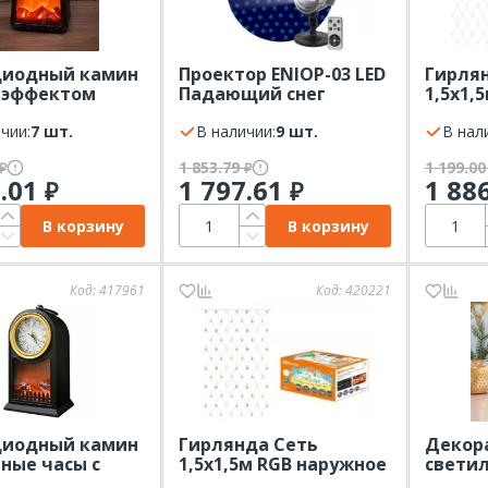
диодный камин
Проектор ENIOP-03 LED
Гирля
 эффектом
Падающий снег
1,5х1,
 огня
мультирежим
наруж
4.5см с USB
чии:
7 шт.
холодный свет 220В
В наличии:
9 шт.
исполь
В нал
NIGHT
IP44 ЭРА
TDM
1 853.79
1 199.0
₽
₽
0.01
1 797.61
1 88
₽
₽
В корзину
В корзину
Код:
417961
Код:
420221
диодный камин
Гирлянда Сеть
Декор
ные часы с
1,5х1,5м RGB наружное
светил
том живого
использование IP44
эффек