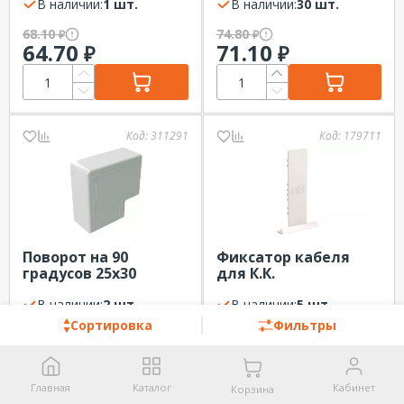
В наличии:
1 шт.
В наличии:
30 шт.
68.10
74.80
₽
₽
64.70
71.10
₽
₽
Код:
311291
Код:
179711
Поворот на 90
Фиксатор кабеля
градусов 25х30
для К.К.
белый DKC
универсальный
В наличии:
2 шт.
PRIMER IEK
В наличии:
5 шт.
Сортировка
Фильтры
76.50
77.14
₽
₽
72.60
73.26
₽
₽
Главная
Каталог
Кабинет
Корзина