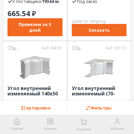
У поставщика:
19344 м.
Под заказ
665.54
₽
Цена по запросу
Привезем за 5
дней
Заказать
Код:
284781
Код:
301112
Угол внутренний
Угол внутренний
изменяемый 140х50
изменяемый (70-
мм DKC
120°) 110х50 мм In-
Под заказ
liner Front DKC Белый
Под заказ
Сортировка
Фильтры
Цена по запросу
Цена по запросу
Заказать
Заказать
Главная
Каталог
Кабинет
Корзина