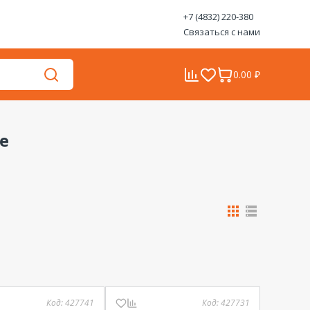
+7 (4832) 220-380
Связаться с нами
0.00 ₽
е
Код:
427741
Код:
427731