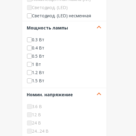
TechnoLux
Светодиод. (LED)
VARTON
Светодиод. (LED) несменная
Werkel
Мощность лампы
Арсенал Безопасности
0.3 Вт
АСТЗ (Ардатовский светоте
хнический завод)
0.4 Вт
Бастион
0.5 Вт
Белый свет
1 Вт
Новый свет (NLCO)
1.2 Вт
Протон
1.5 Вт
Световые Технологии
1.7 Вт
Номин. напряжение
Электростандарт
2 Вт
ЭРА (Энергия света)
2.4 Вт
3.6 В
3 Вт
12 В
3.2 Вт
24 В
3.5 Вт
24...24 В