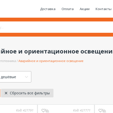
Доставка
Оплата
Акции
Контакты
йное и ориентационное освещени
етотехника
Аварийное и ориентационное освещение
 дешёвые
Сбросить все фильтры
Код:
427791
Код:
427771