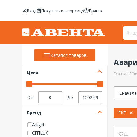
Вход
Покупать как юрлицо
Брянск
Каталог товаров
Авари
Цена
Главная
Св
Сначала
От
До
Бренд
EKF
Arlight
CITILUX