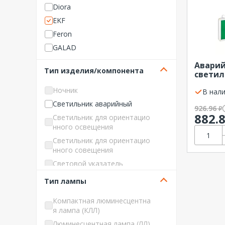
Diora
EKF
Feron
GALAD
Horoz Electric
Авари
Тип изделия/компонента
светил
Hostcall
светод
IEK (ИЭК)
Ночник
202 на 
В нали
двусто
IN HOME
Светильник аварийный
926.96
₽
стрелка
LEDCRAFT
882.
Светильник для ориентацио
Basic E
нного освещения
LEDeffect
Светильник для ориентацио
Leek
нного совещения
LLT
Световой указатель
Navigator
Тип лампы
NO NAME Светотехника
Pelastus
Компактная люминесцентна
SLT
я лампа (КЛЛ)
TDM ELECTRIC
Люминесцентная лампа (ЛЛ)