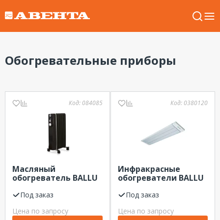
Обогревательные приборы
Код:
084085
Код:
0380120
Масляный
Инфракрасные
обогреватель BALLU
обогреватели BALLU
Modern BOH/MD-
BIH-4,0
09BBN 2.0кВт, 9
Под заказ
Под заказ
секций
Цена по запросу
Цена по запросу