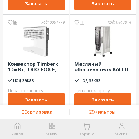
Заказать
Заказать
Код:
0091779
Код:
0840814
Конвектор Timberk
Масляный
1,5кВт, TRIO-EOX F,
обогреватель BALLU
+КНУ, (TEC.E3 M 1500)
Turbo BOH/TB-09FH
Под заказ
2.0кВт, 9 секций
Под заказ
Цена по запросу
Цена по запросу
Заказать
Заказать
Сортировка
Фильтры
Код:
0840823
Код:
0091781
Главная
Каталог
Кабинет
Корзина