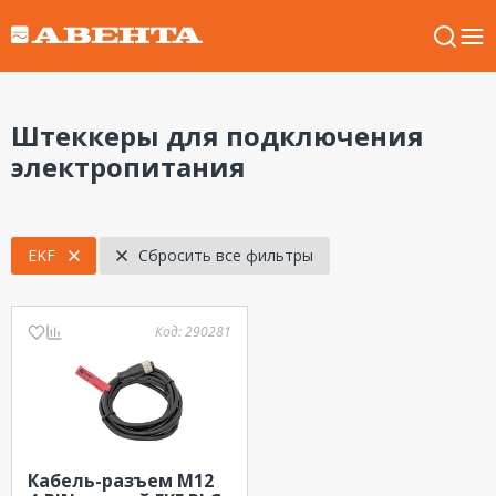
Штеккеры для подключения
электропитания
EKF
Сбросить все фильтры
Код:
290281
Кабель-разъем М12