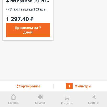
4-PIN прямой EKF PLG-
12-4-2
У поставщика:
305 шт.
1 297.40
₽
Привезем за 7
дней
Сортировка
1
Фильтры
Главная
Каталог
Кабинет
Корзина