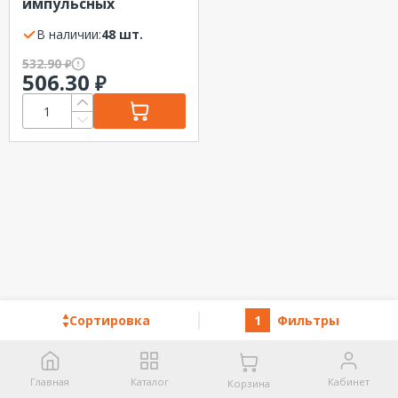
импульсных
напряжений ОИН
(Энергомера) ОИН1
В наличии:
48 шт.
Энергомера
532.90
₽
506.30
₽
Сортировка
1
Фильтры
Главная
Каталог
Кабинет
Корзина