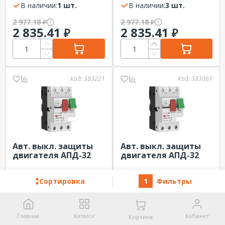
В наличии:
1 шт.
В наличии:
3 шт.
2 977.18
2 977.18
₽
₽
2 835.41
2 835.41
₽
₽
Код:
383221
Код:
383061
Авт. выкл. защиты
Авт. выкл. защиты
двигателя АПД-32
двигателя АПД-32
1,6-2,5А EKF
0,4-0,63А EKF
В наличии:
14 шт.
В наличии:
4 шт.
Сортировка
1
Фильтры
2 977.18
2 977.18
₽
₽
2 835.41
2 835.41
₽
₽
Главная
Каталог
Кабинет
Корзина