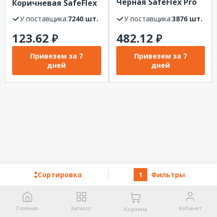
Черная SafeFlex Pro
Коричневая SafeFlex
33+
У поставщика:
7240 шт.
У поставщика:
3876 шт.
123.62
482.12
₽
₽
Привезем за 7
Привезем за 7
дней
дней
Сортировка
1
Фильтры
Главная
Каталог
Кабинет
Корзина