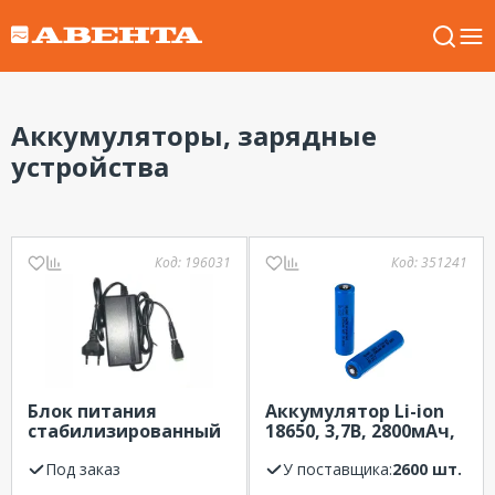
Аккумуляторы, зарядные
устройства
Код:
196031
Код:
351241
Блок питания
Аккумулятор Li-ion
стабилизированный
18650, 3,7В, 2800мАч,
SR-12/2A 120х59х47
с платой защиты,
Под заказ
высокий контакт
У поставщика:
2600 шт.
REXANT