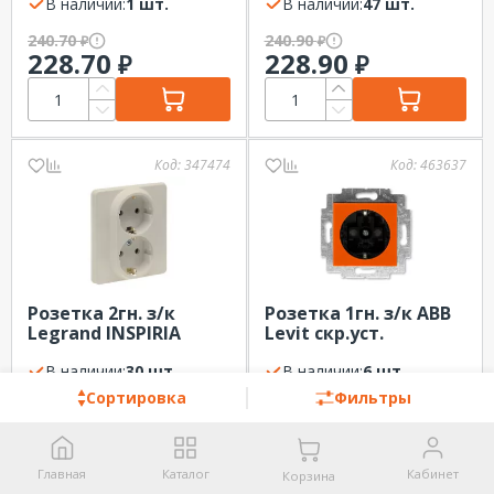
SPL
В наличии:
1 шт.
В наличии:
47 шт.
240.70
240.90
₽
₽
228.70
228.90
₽
₽
Код:
347474
Код:
463637
Розетка 2гн. з/к
Розетка 1гн. з/к ABB
Legrand INSPIRIA
Levit скр.уст.
скр.уст. Слоновая
Оранжевый/
кость
В наличии:
30 шт.
дымчатый чёрный
В наличии:
6 шт.
со шторками
Сортировка
Фильтры
240.90
241.60
₽
₽
228.90
229.50
₽
₽
Главная
Каталог
Кабинет
Корзина