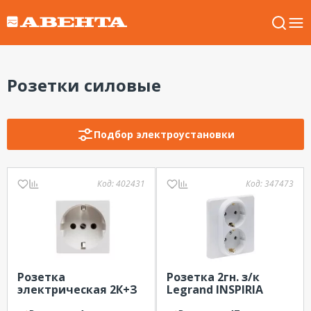
Розетки силовые
Подбор электроустановки
Код:
402431
Код:
347473
Розетка
Розетка 2гн. з/к
электрическая 2К+З
Legrand INSPIRIA
со шторками, белый
скр.уст. Белый