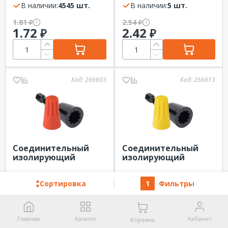
2,75мм2) серый
В наличии:
4545 шт.
3,75мм2) синий
В наличии:
5 шт.
1.81
2.54
₽
₽
1.72
2.42
₽
₽
Код:
266603
Код:
266613
Соединительный
Соединительный
изолирующий
изолирующий
зажим СИЗ-3 EKF (1,5-
зажим СИЗ-4 EKF
5,75мм2) оранжевый
В наличии:
1 шт.
(1,75-10,5мм2)
В наличии:
1 шт.
Сортировка
1
Фильтры
желтый
4.00
5.22
₽
₽
3.81
4.97
₽
₽
Главная
Каталог
Кабинет
Корзина