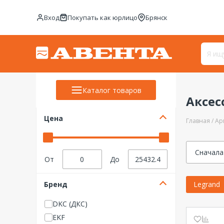
Вход
Покупать как юрлицо
Брянск
Каталог товаров
Аксес
Цена
Главная
Ар
Сначала
От
До
Бренд
Legrand
DKC (ДКС)
EKF