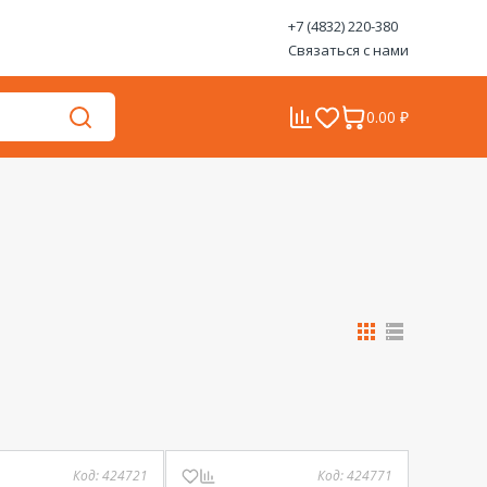
+7 (4832) 220-380
Связаться с нами
0.00 ₽
Код:
424721
Код:
424771