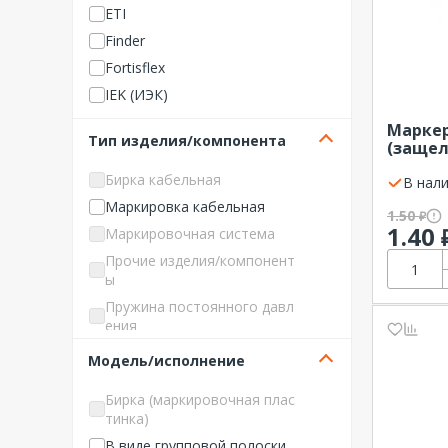
ETI
Finder
Fortisflex
IEK (ИЭК)
KLEMSAN
Маркер
Тип изделия/компонента
(защел
Legrand
символ
Navigator
Бирка кабельная
Legran
В нали
NO NAME Изделия для монт
Маркировка кабельная
1.50
₽
ажа
1.40
Маркировочная система
NO NAME Светотехника
Прочие изделия/компонент
Partex
ы
Phoenix Contact
Пружина постоянного давл
ения
REXANT
Shenler
Модель/исполнение
STEKKER
Бирка (маркировочная плас
TDM ELECTRIC
тинка)
Wago
В виде групповой полоски