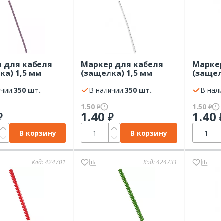
 для кабеля
Маркер для кабеля
Марке
ка) 1,5 мм
(защелка) 1,5 мм
(защел
 "7" (ШТ)
символ "9" (ШТ)
символ
d, фиолетовый
чии:
350 шт.
Legrand, белый
В наличии:
350 шт.
Legran
В нал
1.50
1.50
₽
₽
1.40
1.40
₽
₽
В корзину
В корзину
Код:
424701
Код:
424731