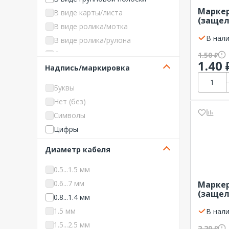
Weidmueller
Маркер
В виде карты/листа
(защел
ЗЭТАРУС
В виде ролика/мотка
символ
КВТ
Legran
В нали
В виде ролика/рулона
КЭАЗ (Курский электроаппар
Держатель маркировки
1.50
₽
атный завод)
1.40
Надпись/маркировка
Лента
ОВЕН
Пружина
ПРОМРУКАВ
Буквы
Резьбовое соединение
Протэкт
Нет (без)
ССД
Символы
Цифры
Диаметр кабеля
0.5...1.5 мм
0.6...7 мм
Маркер
(защел
0.8...1.4 мм
символ
1.5 мм
Legran
В нали
1.5...2.5 мм
2.20
₽