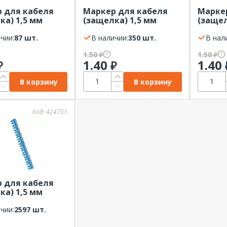
 для кабеля
Маркер для кабеля
Марке
ка) 1,5 мм
(защелка) 1,5 мм
(защел
 "2" (ШТ)
символ "5" (ШТ)
символ
d, красный
чии:
87 шт.
Legrand, зеленый
В наличии:
350 шт.
Legran
В нал
1.50
1.50
₽
₽
1.40
1.40
₽
₽
В корзину
В корзину
Код:
424751
 для кабеля
ка) 1,5 мм
 "6" (ШТ)
d, синий
чии:
2597 шт.