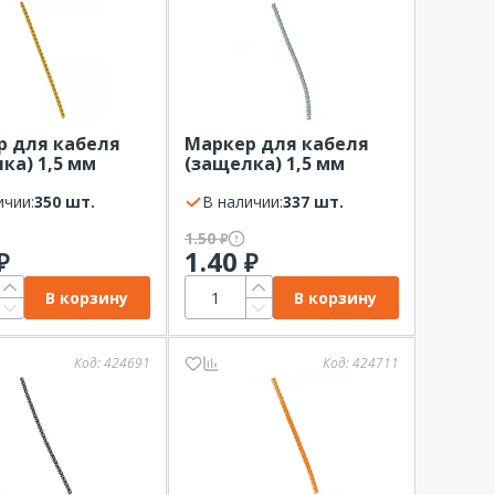
р для кабеля
Маркер для кабеля
ка) 1,5 мм
(защелка) 1,5 мм
 "4" (ШТ)
символ "8" (ШТ)
d, желтый
ичии:
350 шт.
Legrand, серый
В наличии:
337 шт.
1.50
₽
1.40
₽
₽
В корзину
В корзину
Код:
424691
Код:
424711