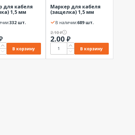
р для кабеля
Маркер для кабеля
ка) 1,5 мм
(защелка) 1,5 мм
 "0" (ШТ)
символ "3" (ШТ)
d, черный
ичии:
332 шт.
Legrand, оранжевый
В наличии:
689 шт.
2.10
₽
2.00
₽
₽
В корзину
В корзину