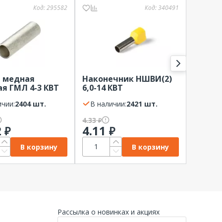
Код:
295582
Код:
340491
Трубк
а медная
Наконечник НШВИ(2)
термо
я ГМЛ 4-3 КВТ
6,0-14 КВТ
ТУТ нг
ичии:
2404 шт.
В наличии:
2421 шт.
в бухт
В нал
4.33
43.54
₽
₽
2
4.11
41.2
₽
₽
В корзину
В корзину
Рассылка о новинках и акциях