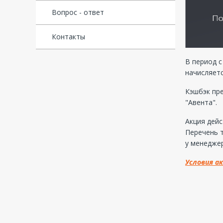
Вопрос - ответ
Контакты
В период с
начисляетс
Кэшбэк пре
"Авента".
Акция дейс
Перечень т
у менедже
Условия а