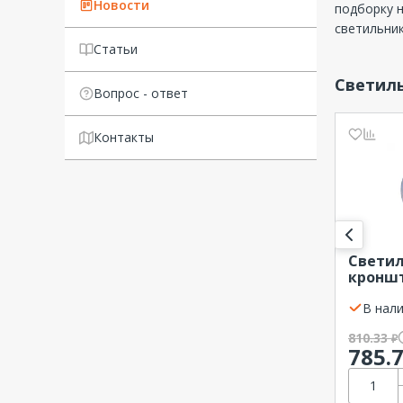
Новости
подборку н
светильник
Статьи
Светил
Вопрос - ответ
Контакты
Светил
кроншт
251 до 
опал d
В нали
810.33
₽
785.