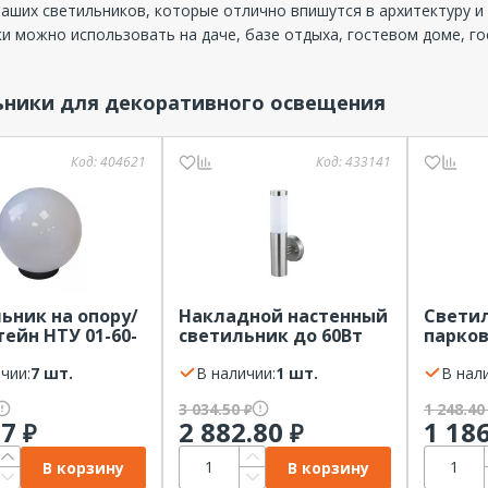
аших светильников, которые отлично впишутся в архитектуру и 
и можно использовать на даче, базе отдыха, гостевом доме, гос
ьники для декоративного освещения
Код:
404621
Код:
433141
ьник на опору/
Накладной настенный
Светил
ейн НТУ 01-60-
светильник до 60Вт
парков
60Вт Е27 шар
Е27 серебро IP44
шести
=250мм IP44 ЭРА
чии:
7 шт.
HOROZ
В наличии:
1 шт.
цепочк
В нал
белый 
3 034.50
1 248.4
₽
77
2 882.80
1 18
₽
₽
В корзину
В корзину