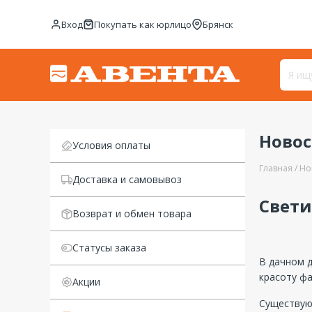
Вход
Покупать как юрлицо
Брянск
Ново
Условия оплаты
Главная
Но
Доставка и самовывоз
Свети
Возврат и обмен товара
Статусы заказа
В дачном д
красоту фа
Акции
Существую