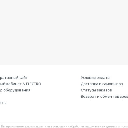
ративный сайт
Условия оплаты
ый кабинет А-ELECTRO
Доставка и самовывоз
р оборудования
Статусы заказов
Возврат и обмен товаро
кты
Вы принимаете условия
политики в отношении обработки персональных данных
и
поли