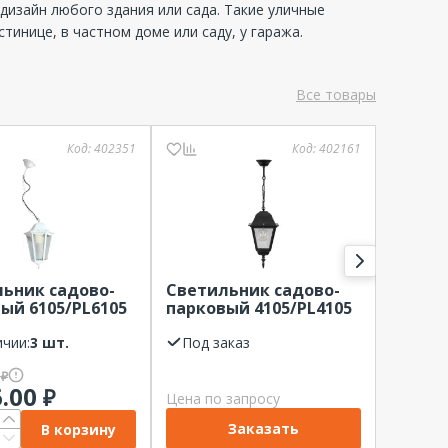
дизайн любого здания или сада. Такие уличные
тинице, в частном доме или саду, у гаража.
Все товары
Код:
402351
Код:
402161
ьник садово-
Светильник садово-
Свети
ый 6105/PL6105
парковый 4105/PL4105
парко
гранный на
четырехгранный на
е до 60Вт Е27
ичии:
3 шт.
цепочке до 60Вт Е27
Под заказ
В нал
IP44 FERON
черный IP44 FERON
0
759.84
₽
₽
6.00
736.
₽
Цена по запросу
Заказать
В корзину