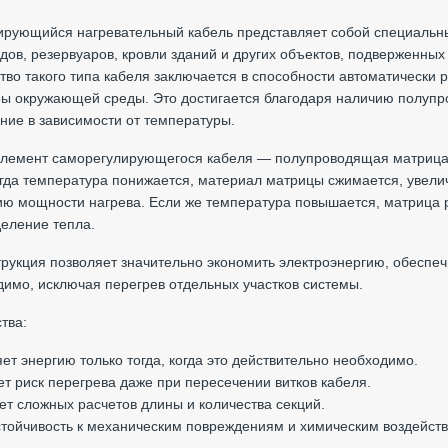
рующийся нагревательный кабель представляет собой специальны
дов, резервуаров, кровли зданий и других объектов, подверженных
во такого типа кабеля заключается в способности автоматически р
ы окружающей среды. Это достигается благодаря наличию полупр
ние в зависимости от температуры.
элемент саморегулирующегося кабеля — полупроводящая матрица
гда температура понижается, материал матрицы сжимается, увелич
ию мощности нагрева. Если же температура повышается, матрица
еление тепла.
трукция позволяет значительно экономить электроэнергию, обеспе
димо, исключая перегрев отдельных участков системы.
тва:
яет энергию только тогда, когда это действительно необходимо.
ет риск перегрева даже при пересечении витков кабеля.
ует сложных расчетов длины и количества секций.
тойчивость к механическим повреждениям и химическим воздейст