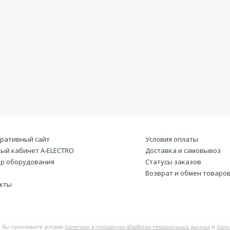
ративный сайт
Условия оплаты
ый кабинет А-ELECTRO
Доставка и самовывоз
р оборудования
Статусы заказов
Возврат и обмен товаро
кты
Вы принимаете условия
политики в отношении обработки персональных данных
и
поли