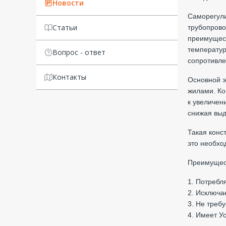
Новости
Саморегули
Статьи
трубопрово
преимущест
температур
Вопрос - ответ
сопротивле
Контакты
Основной 
жилами. Ко
к увеличен
снижая выд
Такая конс
это необхо
Преимущес
1. Потребл
2. Исключа
3. Не треб
4.
Имеет Ус