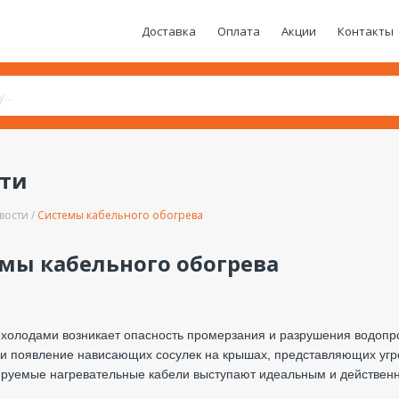
Доставка
Оплата
Акции
Контакты
сти
вости
Системы кабельного обогрева
мы кабельного обогрева
холодами возникает опасность промерзания и разрушения водопро
 и появление нависающих сосулек на крышах, представляющих угро
руемые нагревательные кабели выступают идеальным и действен