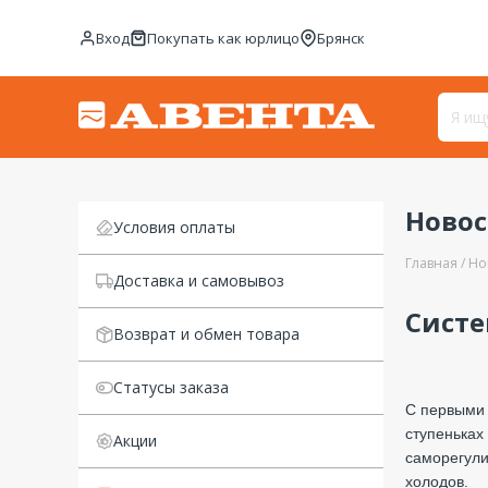
Вход
Покупать как юрлицо
Брянск
Ново
Условия оплаты
Главная
Но
Доставка и самовывоз
Систе
Возврат и обмен товара
Статусы заказа
С первыми 
ступеньках
Акции
саморегули
холодов.