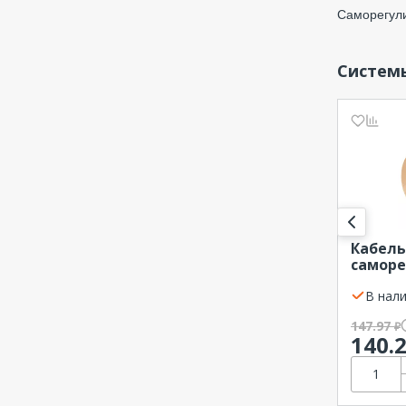
Саморегули
Систем
Кабель
самор
SRL30-
неэкр
В нали
REXANT
147.97
₽
140.