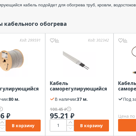
рующийся кабель подойдет для обогрева труб, кровли, водостоков
ы кабельного обогрева
Код:
299591
Код:
302342
Кабель
Кабел
егулирующийся
саморегулирующийся
самор
2 30Вт/м
SRL 16-2 16Вт/м
STB 30
анированный
чии:
80 м.
неэкранированный
В наличии:
37 м.
неэкр
Под з
 бухта 300м
PROconnect бухта 300м
EASTEC
100.45
₽
26
95.21
₽
₽
Цена по
В корзину
В корзину