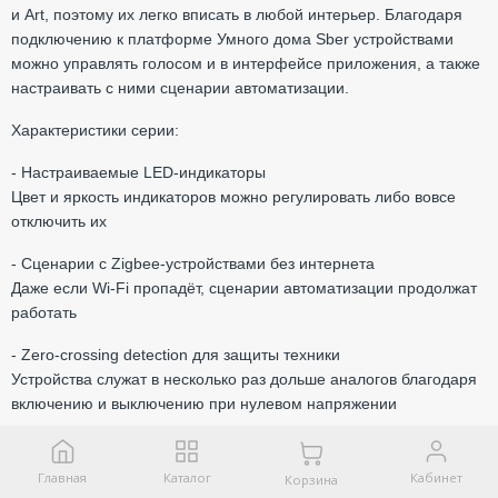
и Art, поэтому их легко вписать в любой интерьер. Благодаря
подключению к платформе Умного дома Sber устройствами
можно управлять голосом и в интерфейсе приложения, а также
настраивать с ними сценарии автоматизации.
Характеристики серии:
- Настраиваемые LED-индикаторы
Цвет и яркость индикаторов можно регулировать либо вовсе
отключить их
- Сценарии с Zigbee-устройствами без интернета
Даже если Wi-Fi пропадёт, сценарии автоматизации продолжат
работать
- Zero-crossing detection для защиты техники
Устройства служат в несколько раз дольше аналогов благодаря
включению и выключению при нулевом напряжении
- Протокол Zigbee 3.0 для стабильной передачи сигнала
Устройства линейки AtlasDesign Smart подключаются к Умному
Главная
Каталог
Кабинет
Корзина
дому Sber через умный хаб или умную колонку SberBoom Home