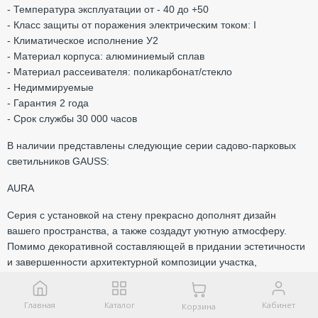
- Температура эксплуатации от - 40 до +50
- Класс защиты от поражения электрическим током: I
- Климатическое исполнение У2
- Материал корпуса: алюминиемый сплав
- Материал рассеивателя: поликарбонат/стекло
- Недиммируемые
- Гарантия 2 года
- Срок службы 30 000 часов
В наличии представлены следующие серии садово-парковых
светильников GAUSS:
AURA
Серия с установкой на стену прекрасно дополнят дизайн
вашего пространства, а также создадут уютную атмосферу.
Помимо декоративной составляющей в придании эстетичности
и завершенности архитектурной композиции участка,
светильники серии Aura помогают ориентироваться в
пространстве в ночное время суток, выполняя задачу общего
Главная
Каталог
Кабинет
Корзина
освещения. Высокая пыле и влагонепроницаемость IP54, а