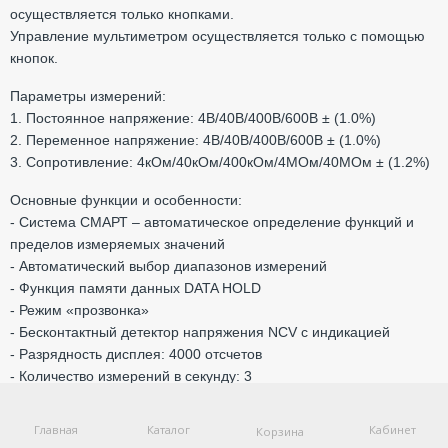
осуществляется только кнопками.
Управление мультиметром осуществляется только с помощью
кнопок.
Параметры измерений:
1. Постоянное напряжение: 4В/40В/400В/600В ± (1.0%)
2. Переменное напряжение: 4В/40В/400В/600В ± (1.0%)
3. Сопротивление: 4кОм/40кОм/400кОм/4MОм/40MОм ± (1.2%)
Основные функции и особенности:
- Система СМАРТ – автоматическое определение функций и
пределов измеряемых значений
- Автоматический выбор диапазонов измерений
- Функция памяти данных DATA HOLD
- Режим «прозвонка»
- Бесконтактный детектор напряжения NCV с индикацией
- Разрядность дисплея: 4000 отсчетов
- Количество измерений в секунду: 3
- Функция подсветки рабочей области
- Автоматическое отключение питания через 15 минут
Главная
Каталог
Кабинет
Корзина
- Батареи: 1,5 В ААА, 2 шт.