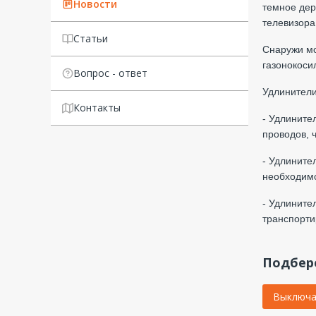
Новости
темное дер
телевизора
Статьи
Снаружи мо
газонокосил
Вопрос - ответ
Удлинители
Контакты
- Удлините
проводов, 
- Удлините
необходимо
- Удлините
транспорти
Подбере
Выключа