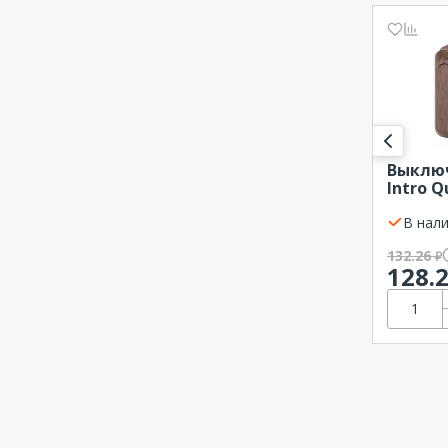
Выклю
Intro Q
1кл., в
10
В нали
132.26
₽
128.