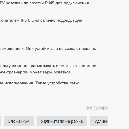
TV розетки или розетки RJ45 для подключения
лючаталем IP54. Они отлично подойдут для
 помещениях. Они устойчивы и не создают лишних
кольку их можно разматывать и сматывать по мере
электроэнергии может варьироваться.
те использования. Такие устройства легко
Все товары
Блоки IP54
Удлинители на рамке
Удлинители на к