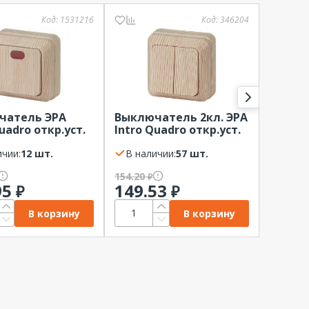
Код:
1531216
Код:
346204
чатель ЭРА
Выключатель 2кл. ЭРА
Выклю
uadro откр.уст.
Intro Quadro откр.уст.
Intro 
осна, с
Сосна 10А-250В, IP20 2-
2кл., в
ткой 10А, 2-102-
ичии:
12 шт.
104-11
В наличии:
57 шт.
10
В нал
154.20
154.20
₽
₽
95
149.53
149.
₽
₽
В корзину
В корзину