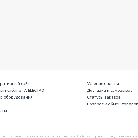
ративный сайт
Условия оплаты
ый кабинет А-ELECTRO
Доставка и самовывоз
р оборудования
Статусы заказов
Возврат и обмен товаро
кты
Вы принимаете условия
политики в отношении обработки персональных данных
и
поли