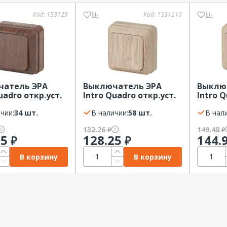
Код:
153129
Код:
1531210
чатель ЭРА
Выключатель ЭРА
Выклю
uadro откр.уст.
Intro Quadro откр.уст.
Intro Q
енге, 10А, 2-101-
1кл., сосна, 10А, 2-101-
1кл., с
чии:
34 шт.
11
В наличии:
58 шт.
подсве
В нал
11
132.26
149.48
₽
₽
25
128.25
144.
₽
₽
В корзину
В корзину