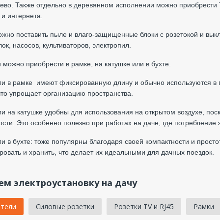
ево. Также отдельно в деревянном исполнении можно приобрести 
 и интернета.
жно поставить пыле и влаго-защищенные блоки с розетокой и вык
ок, насосов, культиваторов, электропил.
 можно приобрести в рамке, на катушке или в бухте.
ли в рамке имеют фиксированную длину и обычно используются в
что упрощает организацию пространства.
ли на катушке удобны для использования на открытом воздухе, пос
сти. Это особенно полезно при работах на даче, где потребление 
ли в бухте: тоже популярны благодаря своей компактности и просто
ровать и хранить, что делает их идеальными для дачных поездок.
м электроустановку на дачу
тели
Силовые розетки
Розетки TV и RJ45
Рамки