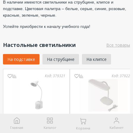
В наличии имеются светильники на струбцине, клипсе и
подставке. Цветовая палитра – белые, серые, синие, розовые,
красные, зеленые, черные.
Успейте приобрести к началу учебного года!
Настольные светильники
Все товары
На подставке
На струбцине
На клипсе
Код:
379321
Код:
379221
Светильник
Светильник
настольный
настольный Baoli USB-
светодиодный
зарядка устройств
Главная
Каталог
Кабинет
Корзина