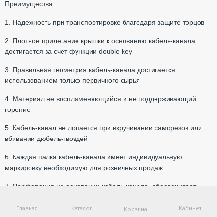
Преимущества:
1. Надежность при транспортировке благодаря защите торцов
2. Плотное прилегание крышки к основанию кабель-канала
достигается за счет функции double key
3. Правильная геометрия кабель-канала достигается
использованием только первичного сырья
4. Материал не воспламеняющийся и не поддерживающий
горение
5. Кабель-канал не лопается при вкручивании саморезов или
вбивании дюбель-гвоздей
6. Каждая палка кабель-канала имеет индивидуальную
маркировку необходимую для розничных продаж
7. Перфорация на основании кабель-канала, обеспечивает
удобное крепление на саморезы или дюбель-гвозди
Главная
Каталог
Кабинет
Корзина
8. Специальные добавки обеспечивают устойчивость к