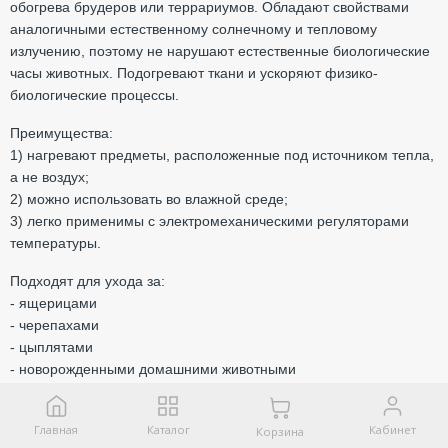
обогрева брудеров или террариумов. Обладают свойствами
аналогичными естественному солнечному и тепловому
излучению, поэтому не нарушают естественные биологические
часы животных. Подогревают ткани и ускоряют физико-
биологические процессы.
Преимущества:
1) нагревают предметы, расположенные под источником тепла,
а не воздух;
2) можно использовать во влажной среде;
3) легко применимы с электромеханическими регуляторами
температуры.
Подходят для ухода за:
- ящерицами
- черепахами
- цыплятами
- новорожденными домашними животными
Созданы с заботой о ваших животных!
Главная
Каталог
Кабинет
Корзина