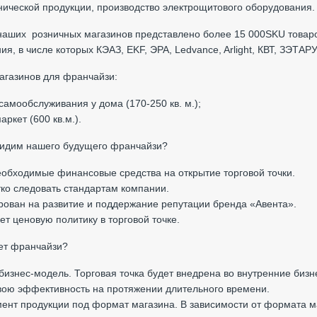
нической продукции, производство электрощитового оборудования.
наших розничных магазинов представлено более 15 000SKU товаро
ия, в числе которых КЭАЗ, EKF, ЭРА, Ledvance, Arlight, КВТ, ЗЭТА
агазинов для франчайзи
:
 самообслуживания у дома (170-250 кв. м.);
аркет (600 кв.м.)
.
видим нашего будущего франчайзи?
еобходимые финансовые средства на открытие торговой точки.
етко следовать стандартам компании.
рован на развитие и поддержание репутации бренда «Авента».
ет ценовую политику в торговой точке.
ет франчайзи?
 бизнес-модель. Торговая точка будет внедрена во внутренние биз
вою эффективность на протяжении длительного времени.
мент продукции под формат магазина. В зависимости от формата 