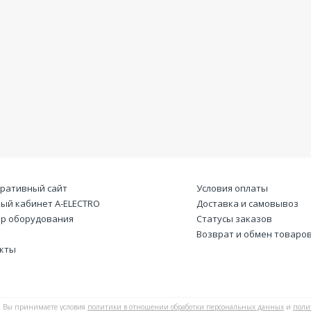
ративный сайт
Условия оплаты
ый кабинет А-ELECTRO
Доставка и самовывоз
р оборудования
Статусы заказов
Возврат и обмен товаро
кты
Вы принимаете условия
политики в отношении обработки персональных данных
и
поли