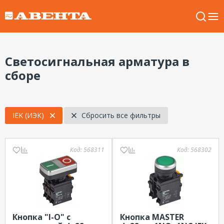
Светосигнальная арматура в
сборе
IEK (ИЭК)
Сбросить все фильтры
Код:
568311
Код:
568302
Кнопка "I-O" с
Кнопка MASTER