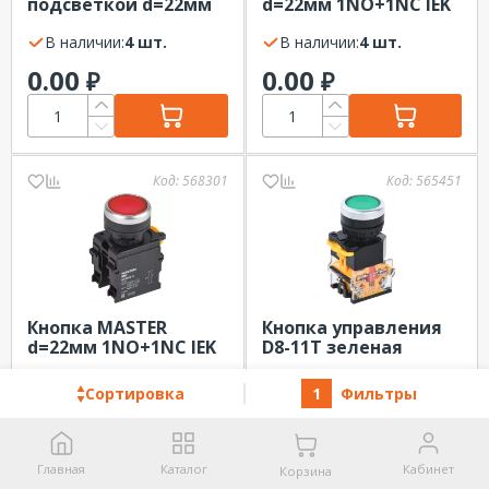
подсветкой d=22мм
d=22мм 1NO+1NC IEK
1NO+1NC IEK MASTER
зелёная
В наличии:
4 шт.
В наличии:
4 шт.
0.00
0.00
₽
₽
Код:
568301
Код:
565451
Кнопка MASTER
Кнопка управления
d=22мм 1NO+1NC IEK
D8-11T зеленая
красная
d=22мм 1NO+1NC с
В наличии:
4 шт.
фиксацией IEK
В наличии:
6 шт.
Сортировка
1
Фильтры
0.00
0.00
₽
₽
Главная
Каталог
Кабинет
Корзина