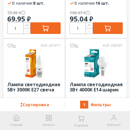
600Лм IEK
В наличии:
8 шт.
В наличии:
16 шт.
73.65
100.07
₽
₽
69.95
95.04
₽
₽
Код:
287411
Код:
286981
Лампа светодиодная
Лампа светодиодная
5Вт 3000К Е27 свеча
3Вт 4000К Е14 шарик
матовая 500Лм IEK
матовый 300Лм IEK
В наличии:
5 шт.
В наличии:
3 шт.
Сортировка
1
Фильтры
100.07
104.09
₽
₽
95.04
98.86
₽
₽
Главная
Каталог
Кабинет
Корзина