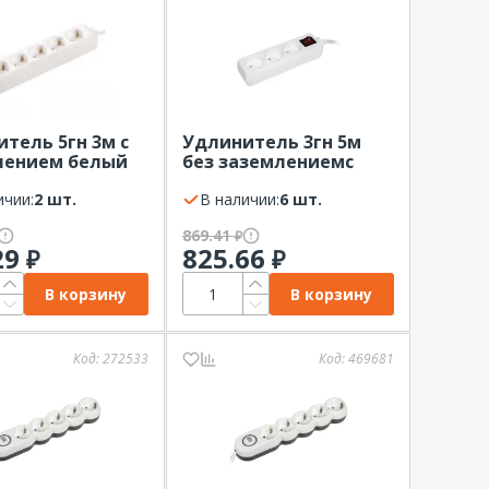
тель 5гн 3м с
Удлинитель 3гн 5м
лением белый
без заземлениемс
K
выкл белый IP20 IEK
ичии:
2 шт.
В наличии:
6 шт.
869.41
₽
29
825.66
₽
₽
В корзину
В корзину
Код:
272533
Код:
469681