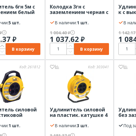
тель 6гн 5м с
Колодка 3гн с
Удлини
лением белый
зазeмлением черная с
к с вы
крышкой 16А IP44
UNO У
чии:
5 шт.
Омега РБ33-1-0м IEK
В наличии:
1 шт.
В нал
1 004.40
1 142.1
₽
₽
1.37
1 037.62
1 08
₽
₽
В корзину
В корзину
Код:
261812
Код:
303041
тель силовой
Удлинитель силовой
Удлини
стиковой
на пластик. катушке 4
без з
 4 гн, 10м, ПВС
гн. 20м без з/к ПВС
белый 
 в закрытом
чии:
1 шт.
2x0,75 с
В наличии:
3 шт.
2х0,75
Под з
е с выкл. Garden
термозащитой Garden
3 181.37
₽
₽