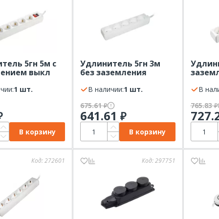
тель 5гн 5м с
Удлинитель 5гн 3м
Удлини
лением выкл
без заземления
зазем
P20 IEK
белый IP20 IEK
IP20 IE
чии:
1 шт.
В наличии:
1 шт.
В нал
675.61
765.83
₽
₽
641.61
727.
₽
₽
В корзину
В корзину
Код:
272601
Код:
297751