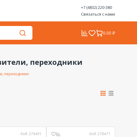
+7 (4832) 220-380
Связаться с нами
0.00 ₽
вители, переходники
ли, переходники
Код:
278491
Код:
278471