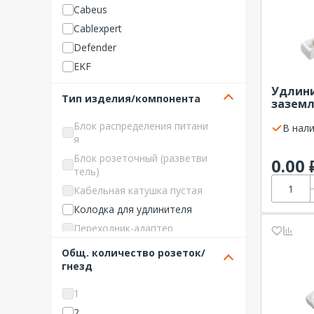
Cabeus
Cablexpert
Defender
EKF
Energenie
Удлини
Тип изделия/компонента
зазем
ExeGate
белый I
Far
Блок распределения питани
В нали
я
Gigant
Блок розеточный (разветви
GLANZEN
0.00
тель)
Hyperline
Кабельная катушка пустая
IEK (ИЭК)
Колодка для удлинителя
ITK
Переходник-адаптер
Legrand
Розетка для кабельной кату
Общ. количество розеток/
Lubeworks
шки
гнезд
Makel
Сетевой фильтр
Navigator
1
Удлинитель
NE-AD
2