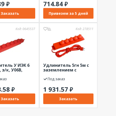
89
714.84
₽
₽
Заказать
Привезем за 5 дней
Код:
0645537
Код:
278511
тель У ИЭК 6
Удлинитель 5гн 5м с
, з/к, У06В,
заземлением с
, с защит.
защитными
ми, IP44
аказ
крышками IP44 IEK
Под заказ
3.58
1 931.57
₽
₽
Заказать
Заказать