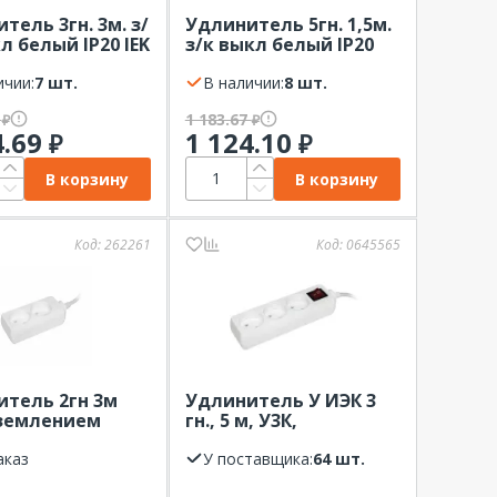
тель 3гн. 3м. з/
Удлинитель 5гн. 1,5м.
кл белый IP20 IEK
з/к выкл белый IP20
03В
IEK UNO
ичии:
7 шт.
В наличии:
8 шт.
7
1 183.67
₽
₽
4.69
1 124.10
₽
₽
В корзину
В корзину
Код:
262261
Код:
0645565
тель 2гн 3м
Удлинитель У ИЭК 3
аземлением
гн., 5 м, У3К,
IP20 IEK
2х0,75мм2, выкл.,
мм2
аказ
У поставщика:
64 шт.