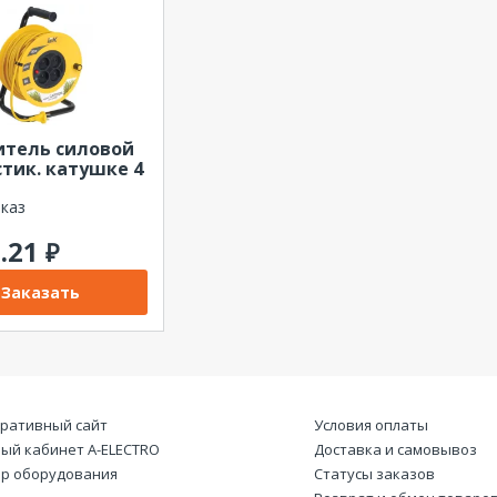
тель силовой
стик. катушке 4
 без з/к ПВС
с
аказ
ащитой Garden
0.21
₽
Заказать
ративный сайт
Условия оплаты
ый кабинет А-ELECTRO
Доставка и самовывоз
р оборудования
Статусы заказов