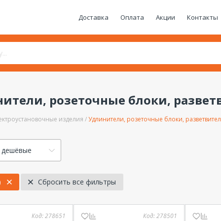
Доставка
Оплата
Акции
Контакты
ители, розеточные блоки, развет
ектроустановочные изделия
Удлинители, розеточные блоки, разветвите
 дешёвые
)
Сбросить все фильтры
Код:
278651
Код:
278501