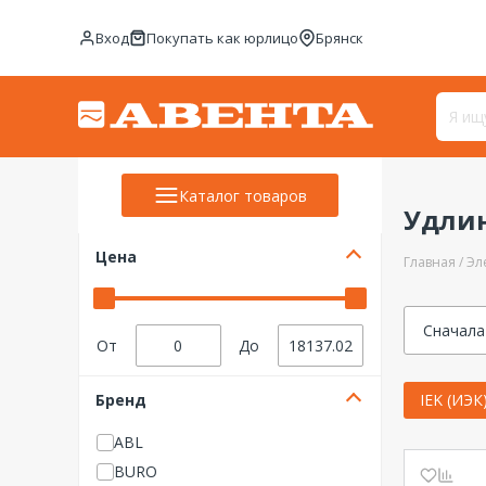
Вход
Покупать как юрлицо
Брянск
Каталог товаров
Удлин
Цена
Главная
Эл
Сначала
От
До
Бренд
IEK (ИЭК
ABL
BURO